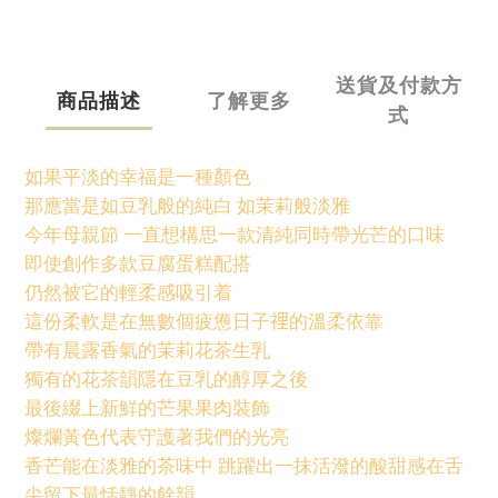
送貨及付款方
商品描述
了解更多
式
如果平淡的幸福是一種顏色
那應當是如豆乳般的純白 如茉莉般淡雅
今年母親節 一直想構思一款清純同時帶光芒的口味
即使創作多款豆腐蛋糕配搭
仍然被它的輕柔感吸引着
這份柔軟是在無數個疲憊日子𥚃的
溫柔依靠
帶有晨露香氣的茉莉花茶生乳
獨有的花茶韻隱在豆乳的醇厚之後
最後綴上新鮮的芒果果肉裝飾
燦爛黃色代表守護著我們的光亮
香芒能在淡雅的茶味中 跳躍出一抹活潑的酸甜感在舌
尖留下最恬靜的餘韻