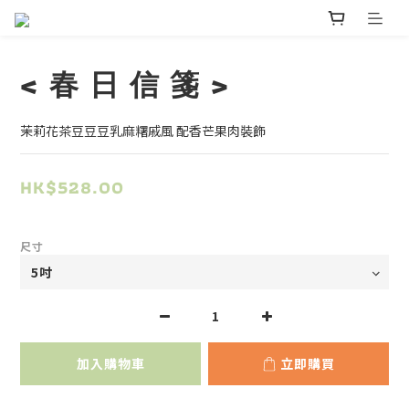
< 春 日 信 箋 >
茉莉花茶豆豆豆乳麻糬戚風 配香芒果肉裝飾
HK$528.00
尺寸
加入購物車
立即購買