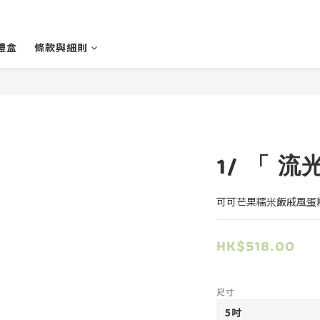
禮盒
條款與細則
1/ 「 流
可可芒果糯米飯戚風蛋糕-
HK$518.00
尺寸