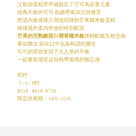
父親節蛋糕早早就鎖定了可可為必要元素
經典不敗的可可 低糖帶着深沉與微苦
把這內斂感揉入我地招牌的芒果糯米飯蛋糕
碰撞成外柔內奔放的特別配搭
芒果的完熟酸甜
與
椰香糯米飯
煙韌軟糯互相交織
看似獨立 卻在口中化為和諧的層次
可可的苦甜拿捏了大人系的平衡
一起重新感受這份熱帶風情的難忘感
呎吋：
5 / 6 / 8吋
$518
$618
$738
限定供應期：14/6 -22/6