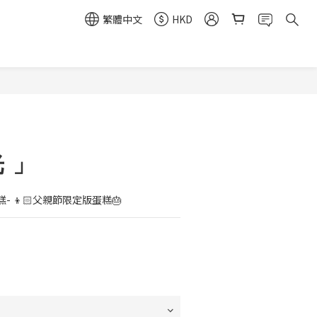
繁體中文
HKD
立即購買
光 」
 👦🏻父親節限定版蛋糕🎂