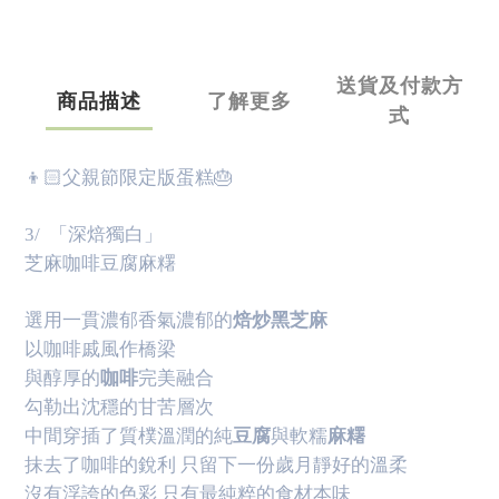
送貨及付款方
商品描述
了解更多
式
👦🏻父親節限定版蛋糕🎂
3/
「深焙獨白」
芝麻咖啡豆腐麻糬
選用一貫濃郁香氣濃郁的
焙炒黑芝麻
以咖啡戚風作橋梁
與醇厚的
咖啡
完美融合
勾勒出沈穩的甘苦層次
中間穿插了質樸溫潤的純
豆腐
與軟糯
麻糬
抹去了咖啡的銳利 只留下一份歲月靜好的溫柔
沒有浮誇的色彩 只有最純粹的食材本味