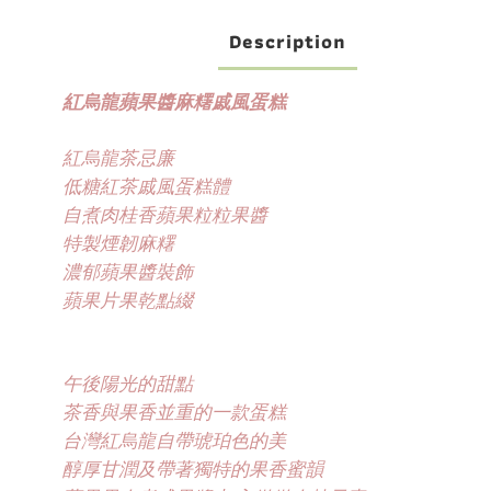
Description
紅烏龍蘋果醬麻糬戚風蛋糕
紅烏龍茶忌廉
低糖紅茶戚風蛋糕體
自煮肉桂香蘋果粒粒果醬
特製煙韌麻糬
濃郁蘋果醬裝飾
蘋果片果乾點綴
午後陽光的甜點
茶香與果香並重的一款蛋糕
台灣紅烏龍自帶琥珀色的美
醇厚甘潤及帶著獨特的果香蜜韻