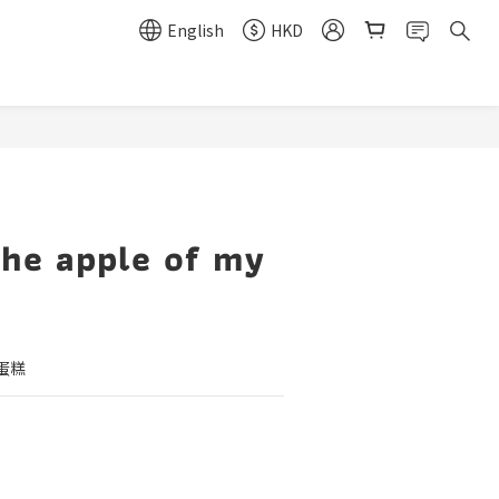
English
HKD
BUY NOW
the apple of my
蛋糕