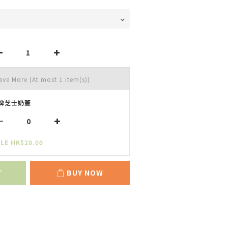
Save More
(At most 1 item(s))
牌芝士奶蓋
LE HK$20.00
T
BUY NOW