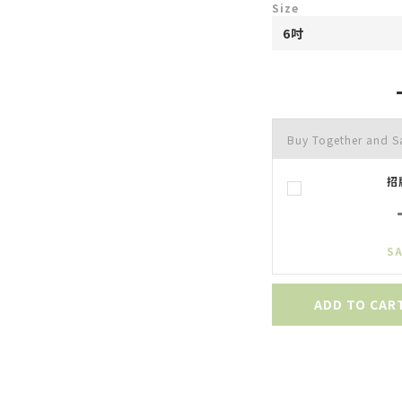
Size
Buy Together and 
招
SA
ADD TO CAR