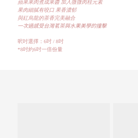
蘋果果肉煮成果醬 加入微微肉桂元素
果肉細膩有咬口 果香濃郁
與紅烏龍的茶香完美融合
一次過感受台灣茗茶與水果美學的撞擊
呎吋選擇：6吋 / 8吋
*8吋約6吋一倍份量