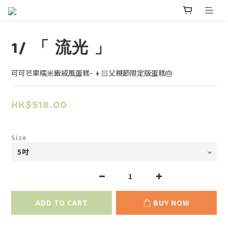
1/ 「 流光 」
可可芒果糯米飯戚風蛋糕- 👦🏻父親節限定版蛋糕🎂
HK$518.00
Size
ADD TO CART
BUY NOW