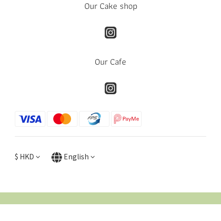
Our Cake shop
Our Cafe
$
HKD
English
BUY NOW