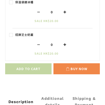
保温袋連冰種
SALE HK$20.00
招牌芝士奶蓋
SALE HK$20.00
ADD TO CART
BUY NOW
Additional
Shipping &
Description
details
Payment