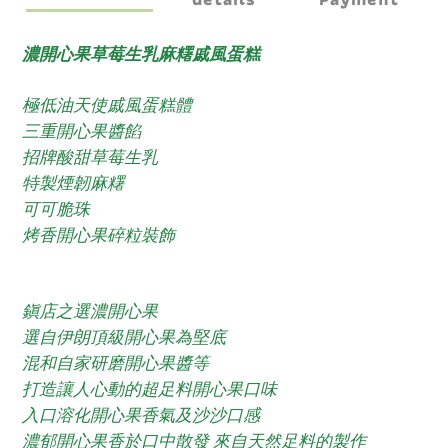
濃開心果草莓生乳麻糬戚風蛋糕
極低油天使戚風蛋糕體
三重開心果醬餡
招牌酸甜草莓生乳
特製煙韌麻糬
可可脆珠
烤香開心果碎粒裝飾
鎭店之選濃開心果
選自伊朗頂級開心果為堅底
混和自家研磨開心果醬等
打造讓人心動的超足料開心果口味
入口溶化開心果香氣及沙沙口感
濃郁開心果香於口中散發 來自天然足料的製作