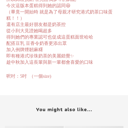
今次這版本蛋糕得到她的認同😆
（畢竟一開始時 就是為了母親才研究港式奶茶口味蛋
糕！！）
還有店主最好朋友都是奶茶控
從小到大見證她喝超多
得到她們的專業認可也促成這蛋糕面世哈哈
配搭豆乳 豆香令奶香更添出眾
加入例牌煙韌麻糬
即有種港式珍珠奶茶的美麗錯覺✨
趁中秋加入這長輩與新一輩都會喜愛的口味
呎吋：5吋
（一個size)
You might also like...