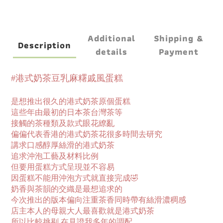
Additional
Shipping &
Description
details
Payment
#港式奶茶豆乳麻糬戚風蛋糕
是想推出很久的港式奶茶原個蛋糕
這些年由最初的日本茶台灣茶等
接觸的茶種類及款式眼花繚亂
偏偏代表香港的港式奶茶花很多時間去研究
講求口感醇厚絲滑的港式奶茶
追求沖泡工藝及材料比例
但要用蛋糕方式呈現並不容易
因蛋糕不能用沖泡方式就直接完成🤣
奶香與茶韻的交織是最想追求的
今次推出的版本偏向注重茶香同時帶有絲滑濃稠感
店主本人的母親大人最喜歡就是港式奶茶
所以比較挑剔 在見證我多年的調配