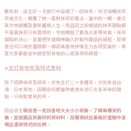
數年前，店主於一次旅行中品嚐了一回抹茶，初次接觸抹茶
茶道文化，顛覆了她一直對抹茶的看法，當中的一期一會尤
其令她感觸及重新審視人生，而且因之前嚐過的抹茶甜點都
不是真抹茶只有甜滯的，令她開始了要為大家帶來真。抹茶
甜點的決心，並要把茶道精神融入於製作甜品的過程，即使
是任何口味的蛋糕都一樣認真看待拼情全力去研究最好，希
望大家都能從中感受到背後的心意及得到啟發。
主打各地茶及特式食材
☕️
除了招牌抹茶及焙茶，亦有主打二十多種茶，分別來自台
灣、日本等地，因開店初期當時香港未流行太多茶味的甜
點，只有較常見的茶，
因此店主
親自逐一走訪各地大大小小茶廠，了解每種茶的
美，並挑選品質最好的茶材料，反覆測試出最能於蛋糕中呈
現出濃茶特式的比例
。