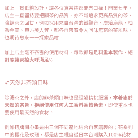
加上一貫低糖設計，讓各位真茶控都能有口福！開業七年，
店主一直堅持要把關茶的品質，亦不斷追求更高品質的茶，
強調茶之回甘，例如採用來自台灣的鐵觀音、炭焙烏龍，柚
香金萱、東方美人等，都各自帶着令人回味無窮的茶風味，
也期待您來一一探索品嚐。
加上店主毫不吝嗇的使用材料，每款都是
足料重本製作
，絕
對能
讓茶控大呼滿足
🤍
天然非茶類口味
💕
除濃茶之外，店的非茶類口味也是經過精挑細選，
本着忠於
天然的宗旨，拒絕使用任何人工香料香精色素
，即使重本也
要使用最天然的食材。
例如
招牌開心果
是由三個不同產地結合自家磨製的；花系列
中的櫻花及玫瑰，都是店主親自從日本台灣購入100%花材