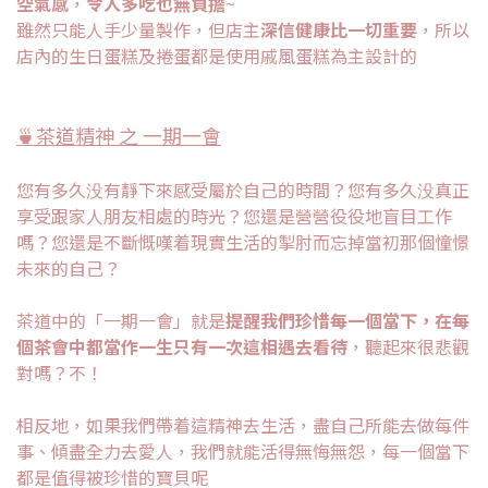
空氣感
，
令人多吃也無負擔
~
雖然只能人手少量製作，但店主
深信健康比一切重要
，所以
店內的生日蛋糕及捲蛋都是使用戚風蛋糕為主設計的
🍵茶道精神 之 一期一會
您有多久没有靜下來感受屬於自己的時間？您有多久没真正
享受跟家人朋友相處的時光？您還是營營役役地盲目工作
嗎？您還是不斷慨嘆着現實生活的掣肘而忘掉當初那個憧憬
未來的自己？
茶道中的「一期一會」就是
提醒我們珍惜每一個當下，在每
個茶會中都當作一生只有一次這相遇去看待
，聽起來很悲觀
對嗎？不！
相反地，如果我們帶着這精神去生活，盡自己所能去做每件
事、傾盡全力去愛人，我們就能活得無悔無怨，每一個當下
都是值得被珍惜的寶貝呢