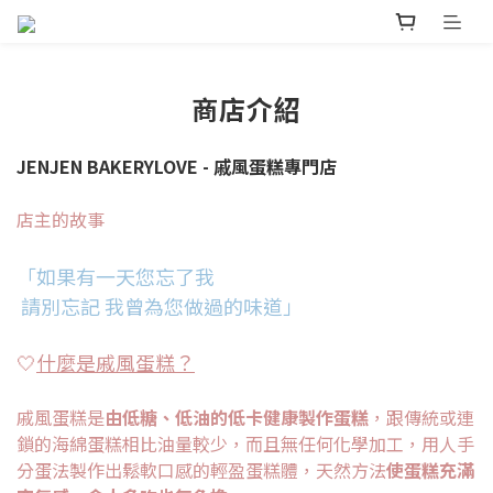
商店介紹
JENJEN BAKERYLOVE - 戚風蛋糕專門店
店主的故事
「如果有一天您忘了我
請別忘記 我曾為您做過的味道」
🤍
什麼是戚風蛋糕？
戚風蛋糕是
由低糖、低油的低卡健康製作蛋糕
，跟傳統或連
鎖的海綿蛋糕相比油量較少，而且無任何化學加工，用人手
分蛋法製作出鬆軟口感的輕盈蛋糕體，天然方法
使蛋糕充滿